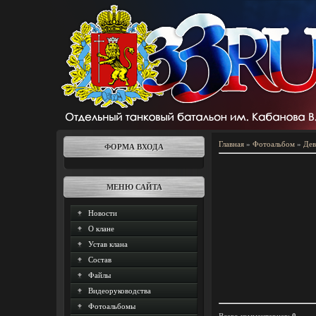
Главная
»
Фотоальбом
»
Дев
ФОРМА ВХОДА
МЕНЮ САЙТА
Новости
О клане
Устав клана
Состав
Файлы
Видеоруководства
Фотоальбомы