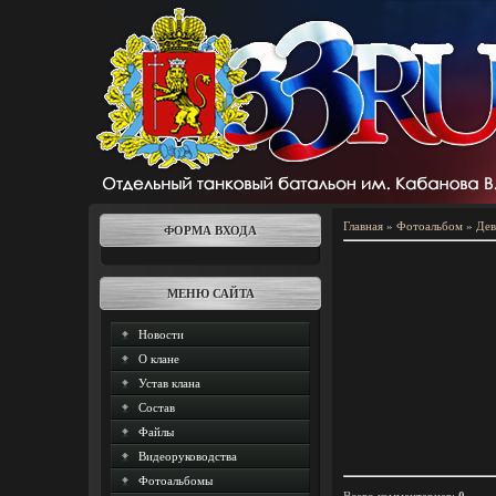
Главная
»
Фотоальбом
»
Дев
ФОРМА ВХОДА
МЕНЮ САЙТА
Новости
О клане
Устав клана
Состав
Файлы
Видеоруководства
Фотоальбомы