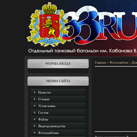
Главная
»
Фотоальбом
»
Дев
ФОРМА ВХОДА
МЕНЮ САЙТА
Новости
О клане
Устав клана
Состав
Файлы
Видеоруководства
Фотоальбомы