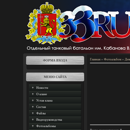
Главная
»
Фотоальбом
»
Дев
ФОРМА ВХОДА
МЕНЮ САЙТА
Новости
О клане
Устав клана
Состав
Файлы
Видеоруководства
Фотоальбомы