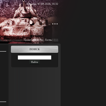
Пятница, 07.08.2026, 16:32
...
а главную страницу
Приветствую Вас
,
Гость
|
RSS
ПОИСК