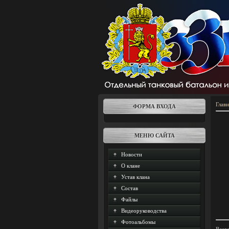
Главн
ФОРМА ВХОДА
МЕНЮ САЙТА
Новости
О клане
Устав клана
Состав
Файлы
Видеоруководства
Фотоальбомы