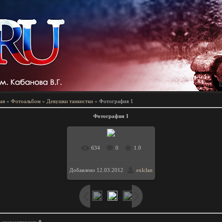
Н
ая
»
Фотоальбом
»
Девушки танкистки
» Фотография 1
Фотография 1
634
0
1.0
В реальном размере
Добавлено
12.03.2012
exlclan
/ 706.8Kb
1440x900