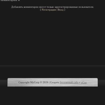
о комментариев
:
0
Добавлять комментарии могут только зарегистрированные пользователи.
[
Регистрация
|
Вход
]
Copyright MyCorp © 2026
|
Создать
бесплатный сайт
с
uCoz