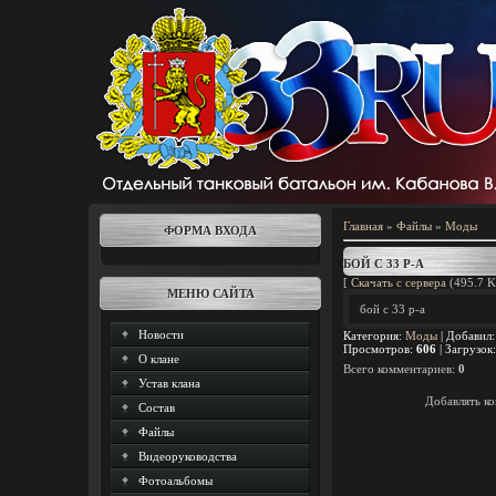
Главная
»
Файлы
»
Моды
ФОРМА ВХОДА
БОЙ С 33 Р-А
[
Скачать с сервера
(495.7 K
МЕНЮ САЙТА
бой с 33 р-а
Новости
Категория
:
Моды
|
Добавил
Просмотров
:
606
|
Загрузок
О клане
Всего комментариев
:
0
Устав клана
Добавлять ко
Состав
Файлы
Видеоруководства
Фотоальбомы